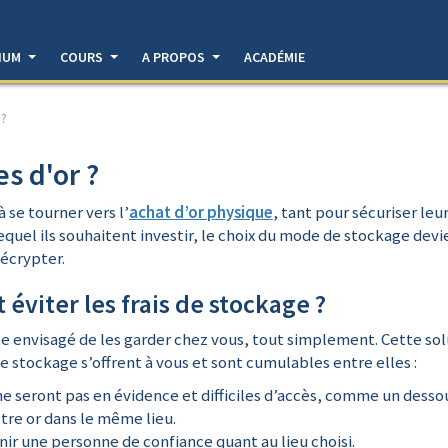
DIUM
COURS
A PROPOS
ACADÉMIE
 ?
s d'or ?
 se tourner vers l’
achat d’or physique
, tant pour sécuriser leu
 lequel ils souhaitent investir, le choix du mode de stockage dev
décrypter.
 éviter les frais de stockage ?
te envisagé de les garder chez vous, tout simplement. Cette so
e stockage s’offrent à vous et sont cumulables entre elles :
e seront pas en évidence et difficiles d’accès, comme un dess
otre or dans le même lieu.
nir une personne de confiance quant au lieu choisi.