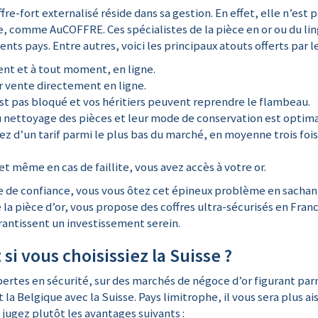
fre-fort externalisé réside dans sa gestion. En effet, elle n’est
e, comme AuCOFFRE. Ces spécialistes de la pièce en or ou du lin
ts pays. Entre autres, voici les principaux atouts offerts par le
ent et à tout moment, en ligne.
r vente directement en ligne.
est pas bloqué et vos héritiers peuvent reprendre le flambeau.
 nettoyage des pièces et leur mode de conservation est optima
ez d’un tarif parmi le plus bas du marché, en moyenne trois fo
 et même en cas de faillite, vous avez accès à votre or.
e de confiance, vous vous ôtez cet épineux problème en sachan
la pièce d’or, vous propose des coffres ultra-sécurisés en Fran
rantissent un investissement serein.
 si vous choisissiez la Suisse ?
expertes en sécurité, sur des marchés de négoce d’or figurant p
t la Belgique avec la Suisse. Pays limitrophe, il vous sera plus a
, jugez plutôt les avantages suivants :