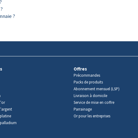
?
 ?
nnaie ?
s
Offres
Précommandes
Packs de produits
Abonnement mensuel (LSP)
m
Livraison à domicile
'or
Service de mise en coffre
l'argent
Parrainage
platine
Or pour les entreprises
palladium