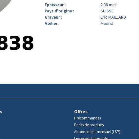
Épaisseur :
2.38 mm
Pays d'origine :
SUISSE
Graveur :
Eric MAILLARD
Atelier :
Madrid
s
Offres
Précommandes
Packs de produits
Abonnement mensuel (LSP)
m
Livraison à domicile