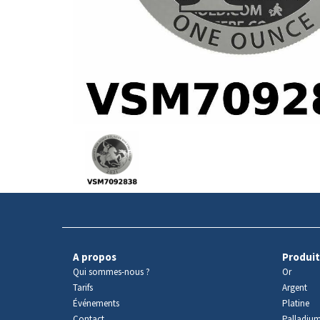
Avers
du
produit
A propos
Produit
Qui sommes-nous ?
Or
Tarifs
Argent
Événements
Platine
Contact
Palladiu