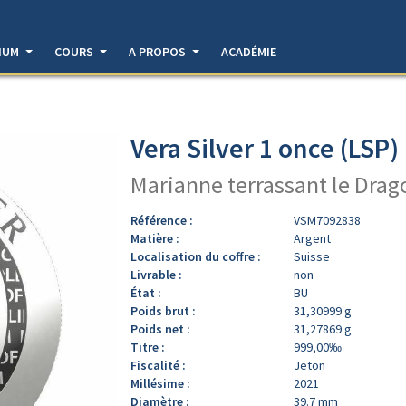
DIUM
COURS
A PROPOS
ACADÉMIE
Vera Silver 1 once (LSP)
Marianne terrassant le Drag
Référence :
VSM7092838
Matière :
Argent
Localisation du coffre :
Suisse
Livrable :
non
État :
BU
Poids brut :
31,30999 g
Poids net :
31,27869 g
Titre :
999,00‰
Fiscalité :
Jeton
Millésime :
2021
Diamètre :
39.7 mm