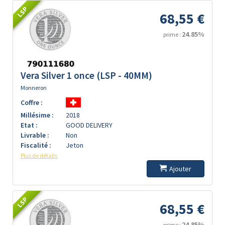
LSP
68,55 €
24.85%
prime :
Vera Silver 1 once (LSP - 40MM)
Monneron
Coffre :
Millésime :
2018
Etat :
GOOD DELIVERY
Livrable :
Non
Fiscalité :
Jeton
Plus de détails
Ajouter
LSP
68,55 €
24.85%
prime :