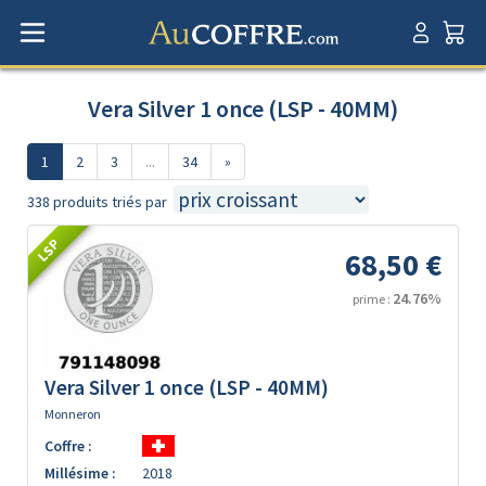
Vera Silver 1 once (LSP - 40MM)
1
2
3
...
34
»
338 produits triés par
LSP
68,50 €
24.76%
prime :
Vera Silver 1 once (LSP - 40MM)
Monneron
Coffre :
Millésime :
2018