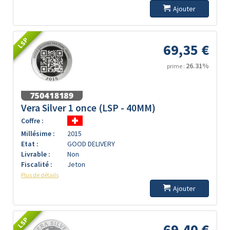
Ajouter
LSP
69,35 €
26.31%
prime :
Vera Silver 1 once (LSP - 40MM)
Coffre :
Millésime :
2015
Etat :
GOOD DELIVERY
Livrable :
Non
Fiscalité :
Jeton
Plus de détails
Ajouter
LSP
69,40 €