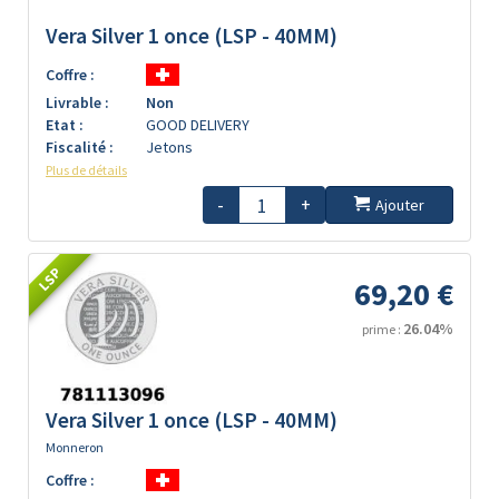
Vera Silver 1 once (LSP - 40MM)
Coffre :
Livrable :
Non
Etat :
GOOD DELIVERY
Fiscalité :
Jetons
Plus de détails
-
+
Ajouter
LSP
69,20 €
26.04%
prime :
Vera Silver 1 once (LSP - 40MM)
Monneron
Coffre :