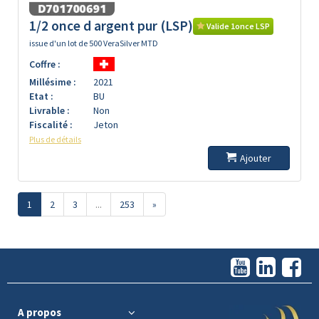
1/2 once d argent pur (LSP)
Valide 1once LSP
issue d'un lot de 500 VeraSilver MTD
Coffre :
Millésime :
2021
Etat :
BU
Livrable :
Non
Fiscalité :
Jeton
Plus de détails
Ajouter
1
2
3
...
253
»
A propos