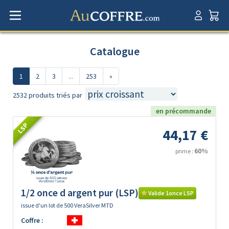
Catalogue
1
2
3
...
253
»
2532 produits triés par
en précommande
LSP
44,17 €
60%
prime :
1/2 once d argent pur (LSP)
Valide 1once LSP
issue d'un lot de 500 VeraSilver MTD
Coffre :