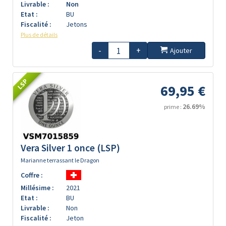
Livrable :
Non
Etat :
BU
Fiscalité :
Jetons
Plus de détails
-
+
Ajouter
LSP
69,95 €
26.69%
prime :
Vera Silver 1 once (LSP)
Marianne terrassant le Dragon
Coffre :
Millésime :
2021
Etat :
BU
Livrable :
Non
Fiscalité :
Jeton