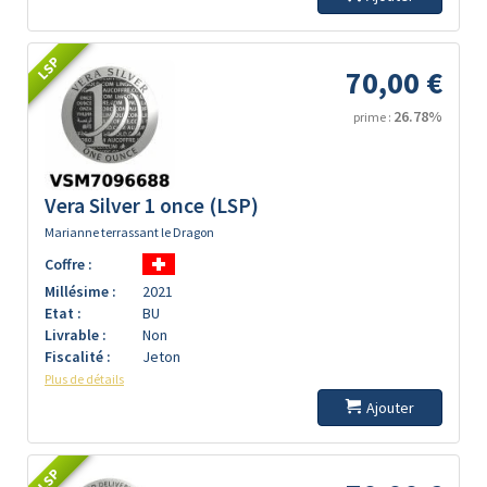
LSP
70,00 €
26.78%
prime :
Vera Silver 1 once (LSP)
Marianne terrassant le Dragon
Coffre :
Millésime :
2021
Etat :
BU
Livrable :
Non
Fiscalité :
Jeton
Plus de détails
Ajouter
LSP