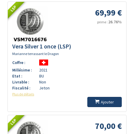
LSP
69,99 €
26.76%
prime :
Vera Silver 1 once (LSP)
Marianne terrassant le Dragon
Coffre :
Millésime :
2021
Etat :
BU
Livrable :
Non
Fiscalité :
Jeton
Plus de détails
Ajouter
LSP
70,00 €