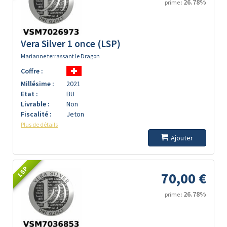
26.78%
prime :
Vera Silver 1 once (LSP)
Marianne terrassant le Dragon
Coffre :
Millésime :
2021
Etat :
BU
Livrable :
Non
Fiscalité :
Jeton
Plus de détails
Ajouter
LSP
70,00 €
26.78%
prime :