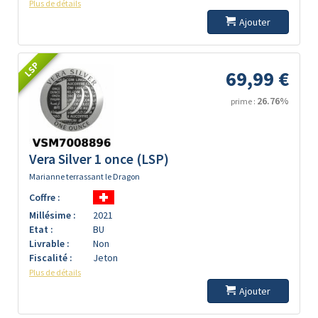
Plus de détails
Ajouter
LSP
69,99 €
26.76%
prime :
Vera Silver 1 once (LSP)
Marianne terrassant le Dragon
Coffre :
Millésime :
2021
Etat :
BU
Livrable :
Non
Fiscalité :
Jeton
Plus de détails
Ajouter