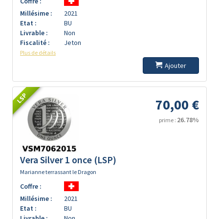
Coffre :
Millésime :
2021
Etat :
BU
Livrable :
Non
Fiscalité :
Jeton
Plus de détails
Ajouter
LSP
70,00 €
26.78%
prime :
Vera Silver 1 once (LSP)
Marianne terrassant le Dragon
Coffre :
Millésime :
2021
Etat :
BU
Livrable :
Non