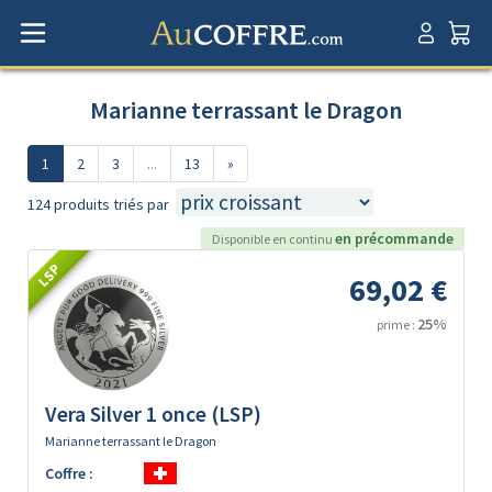
Marianne terrassant le Dragon
1
2
3
...
13
»
124 produits triés par
en précommande
Disponible en continu
LSP
69,02 €
25%
prime :
Vera Silver 1 once (LSP)
Marianne terrassant le Dragon
Coffre :