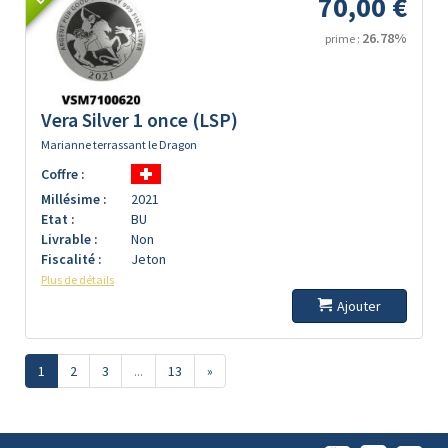
70,00 €
26.78%
prime :
Vera Silver 1 once (LSP)
Marianne terrassant le Dragon
Coffre :
Millésime :
2021
Etat :
BU
Livrable :
Non
Fiscalité :
Jeton
Plus de détails
Ajouter
1
2
3
...
13
»