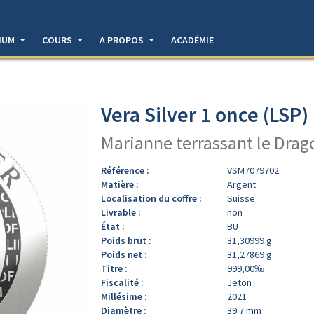
DIUM
COURS
A PROPOS
ACADÉMIE
Vera Silver 1 once (LSP)
Marianne terrassant le Drag
Référence :
VSM7079702
Matière :
Argent
Localisation du coffre :
Suisse
Livrable :
non
État :
BU
Poids brut :
31,30999 g
Poids net :
31,27869 g
Titre :
999,00‰
Fiscalité :
Jeton
Millésime :
2021
Diamètre :
39.7 mm