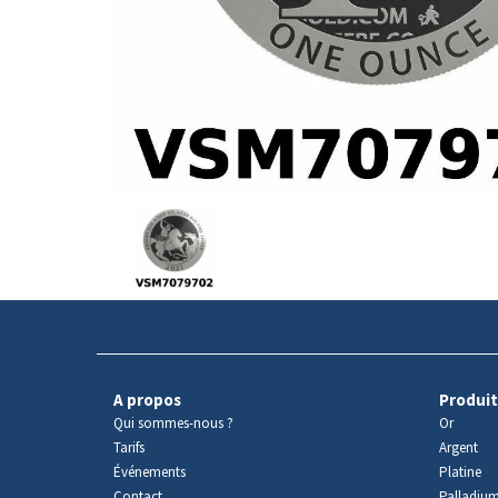
Avers
du
produit
A propos
Produit
Qui sommes-nous ?
Or
Tarifs
Argent
Événements
Platine
Contact
Palladiu