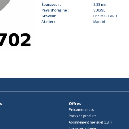
Épaisseur :
2.38 mm
Pays d'origine :
SUISSE
Graveur :
Eric MAILLARD
Atelier :
Madrid
s
Offres
Précommandes
Packs de produits
Abonnement mensuel (LSP)
m
Livraison à domicile