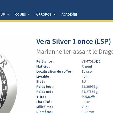
DIUM
COURS
A PROPOS
ACADÉMIE
Vera Silver 1 once (LSP)
Marianne terrassant le Drag
Référence :
VSM7071455
Matière :
Argent
Localisation du coffre :
Suisse
Livrable :
non
État :
BU
Poids brut :
31,30999 g
Poids net :
31,27869 g
Titre :
999,00‰
Fiscalité :
Jeton
Millésime :
2021
Diamètre :
39.7 mm