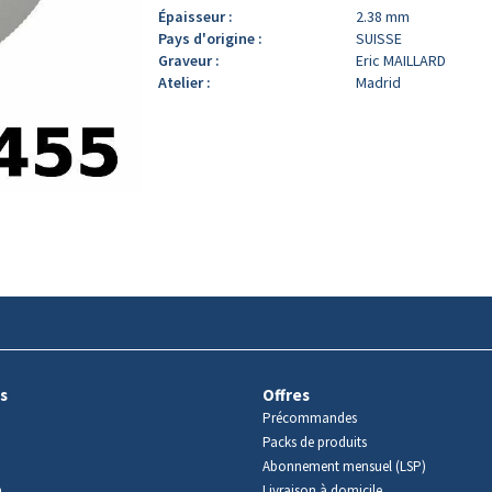
Épaisseur :
2.38 mm
Pays d'origine :
SUISSE
Graveur :
Eric MAILLARD
Atelier :
Madrid
s
Offres
Précommandes
Packs de produits
Abonnement mensuel (LSP)
m
Livraison à domicile