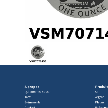
Avers
du
produit
A propos
Produit
Qui sommes-nous ?
Or
Tarifs
Argent
Événements
Platine
Contact
Palladiu