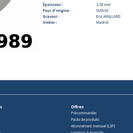
Épaisseur :
2.38 mm
Pays d'origine :
SUISSE
Graveur :
Eric MAILLARD
Atelier :
Madrid
s
Offres
Précommandes
Packs de produits
Abonnement mensuel (LSP)
m
Livraison à domicile