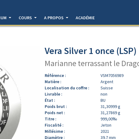
DIUM
COURS
A PROPOS
ACADÉMIE
Vera Silver 1 once (LSP)
Marianne terrassant le Drag
Référence :
VSM7056989
Matière :
Argent
Localisation du coffre :
Suisse
Livrable :
non
État :
BU
Poids brut :
31,30999 g
Poids net :
31,27869 g
Titre :
999,00‰
Fiscalité :
Jeton
Millésime :
2021
Diamètre :
39.7 mm