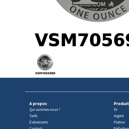
Avers
du
produit
A propos
Produit
Qui sommes-nous ?
Or
Tarifs
Argent
Événements
Platine
Contact
Palladiu