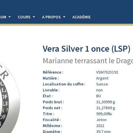
DIUM
COURS
A PROPOS
ACADÉMIE
Vera Silver 1 once (LSP)
Marianne terrassant le Drag
Référence :
VSM7025192
Matière :
Argent
Localisation du coffre :
Suisse
Livrable :
non
État :
BU
Poids brut :
31,30999 g
Poids net :
31,27869 g
Titre :
999,00‰
Fiscalité :
Jeton
Millésime :
2021
Diamètre :
39.7 mm