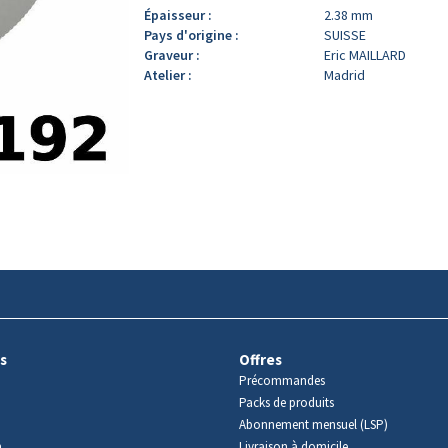
Épaisseur :
2.38 mm
Pays d'origine :
SUISSE
Graveur :
Eric MAILLARD
Atelier :
Madrid
s
Offres
Précommandes
Packs de produits
Abonnement mensuel (LSP)
m
Livraison à domicile