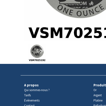
Avers
du
produit
A propos
Produit
Qui sommes-nous ?
Or
Tarifs
Argent
Événements
Platine
Contact
Palladiu