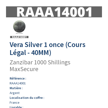
Avers
du
produit
Vera Silver 1 once (Cours
Légal - 40MM)
Zanzibar 1000 Shillings
MaxSecure
Référence :
RAAA14001
Matière :
Argent
Localisation du coffre :
France
Livrable :