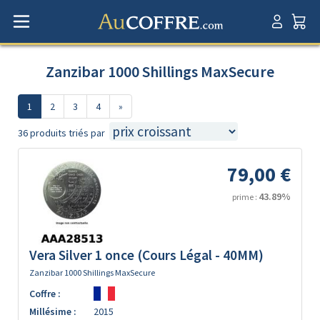
Zanzibar 1000 Shillings MaxSecure
1
2
3
4
»
36 produits triés par
79,00 €
43.89%
prime :
Vera Silver 1 once (Cours Légal - 40MM)
Zanzibar 1000 Shillings MaxSecure
Coffre :
Millésime :
2015