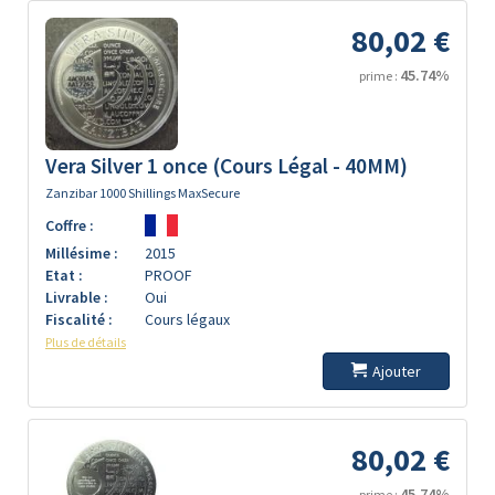
80,02 €
45.74%
prime :
Vera Silver 1 once (Cours Légal - 40MM)
Zanzibar 1000 Shillings MaxSecure
Coffre :
Millésime :
2015
Etat :
PROOF
Livrable :
Oui
Fiscalité :
Cours légaux
Plus de détails
Ajouter
80,02 €
45.74%
prime :