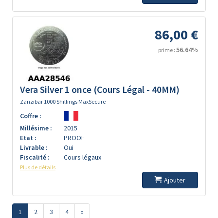
86,00 €
56.64%
prime :
Vera Silver 1 once (Cours Légal - 40MM)
Zanzibar 1000 Shillings MaxSecure
Coffre :
Millésime :
2015
Etat :
PROOF
Livrable :
Oui
Fiscalité :
Cours légaux
Plus de détails
Ajouter
1
2
3
4
»