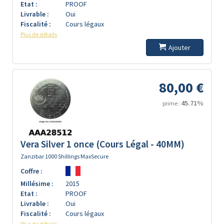
Etat :
PROOF
Livrable :
Oui
Fiscalité :
Cours légaux
Plus de détails
Ajouter
80,00 €
45.71%
prime :
Vera Silver 1 once (Cours Légal - 40MM)
Zanzibar 1000 Shillings MaxSecure
Coffre :
Millésime :
2015
Etat :
PROOF
Livrable :
Oui
Fiscalité :
Cours légaux
Plus de détails