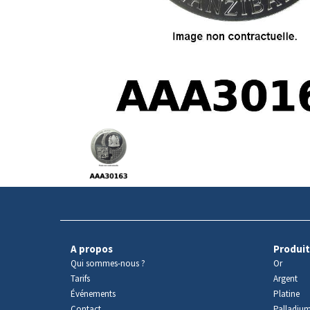
Avers
du
produit
A propos
Produit
Qui sommes-nous ?
Or
Tarifs
Argent
Événements
Platine
Contact
Palladiu