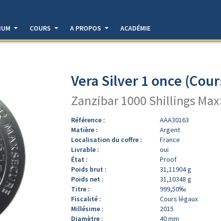
DIUM
COURS
A PROPOS
ACADÉMIE
Vera Silver 1 once (Cour
Zanzibar 1000 Shillings Ma
Référence :
AAA30163
Matière :
Argent
Localisation du coffre :
France
Livrable :
oui
État :
Proof
Poids brut :
31,11904 g
Poids net :
31,10348 g
Titre :
999,50‰
Fiscalité :
Cours légaux
Millésime :
2015
Diamètre :
40 mm