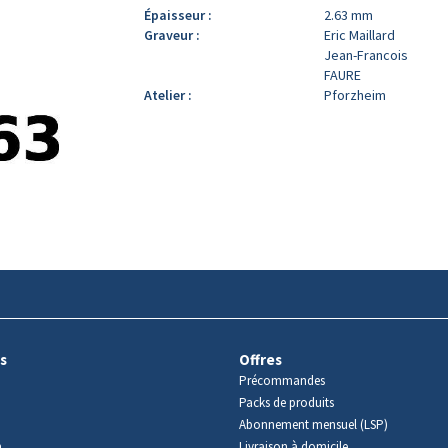
Épaisseur :
2.63 mm
Graveur :
Eric Maillard
Jean-Francois
FAURE
Atelier :
Pforzheim
s
Offres
Précommandes
Packs de produits
Abonnement mensuel (LSP)
m
Livraison à domicile