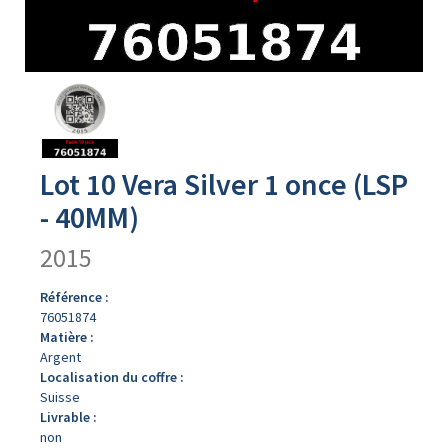
Avers
du
produit
Lot 10 Vera Silver 1 once (LSP
- 40MM)
2015
Référence :
76051874
Matière :
Argent
Localisation du coffre :
Suisse
Livrable :
non