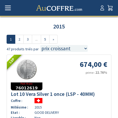
2015
1
2
3
...
5
»
47 produits triés par
LSP
674,00 €
22.76%
prime :
Lot 10 Vera Silver 1 once (LSP - 40MM)
Coffre :
Millésime :
2015
Etat :
GOOD DELIVERY
Livrable :
Non