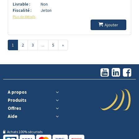
Livrable :
Non
Fiscalité :
Jeton
Plus de détails
Ajouter
1
2
3
...
5
»
A propos
Produits
Offres
Aide
Achats 100% sécurisés