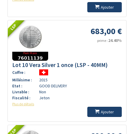
Ajouter
LSP
683,00 €
24.40%
prime :
Lot 10 Vera Silver 1 once (LSP - 40MM)
Coffre :
Millésime :
2015
Etat :
GOOD DELIVERY
Livrable :
Non
Fiscalité :
Jeton
Plus de détails
Ajouter
LSP