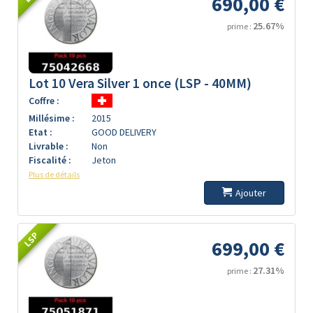
690,00 €
25.67%
prime :
Lot 10 Vera Silver 1 once (LSP - 40MM)
Coffre :
Millésime :
2015
Etat :
GOOD DELIVERY
Livrable :
Non
Fiscalité :
Jeton
Plus de détails
Ajouter
LSP
699,00 €
27.31%
prime :