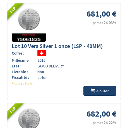
LSP
681,00 €
24.03%
prime :
Lot 10 Vera Silver 1 once (LSP - 40MM)
Coffre :
Millésime :
2015
Etat :
GOOD DELIVERY
Livrable :
Non
Fiscalité :
Jeton
Plus de détails
Ajouter
LSP
682,00 €
24.22%
prime :