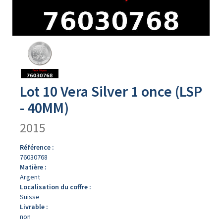
Avers
du
produit
Lot 10 Vera Silver 1 once (LSP
- 40MM)
2015
Référence :
76030768
Matière :
Argent
Localisation du coffre :
Suisse
Livrable :
non