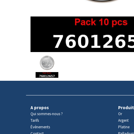
Avers
du
produit
A propos
Produit
Qui sommes-nous ?
Or
Tarifs
Argent
Événements
Platine
Contact
Palladiu