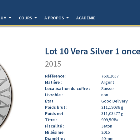
DIUM
COURS
A PROPOS
ACADÉMIE
Lot 10 Vera Silver 1 onc
2015
Référence :
76012657
Matière :
Argent
Localisation du coffre :
Suisse
Livrable :
non
État :
Good Delivery
Poids brut :
311,19036 g
Poids net :
311,03477 g
Titre :
999,50‰
Fiscalité :
Jeton
Millésime :
2015
Diamètre :
40 mm