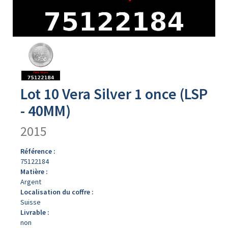
Avers
du
produit
Lot 10 Vera Silver 1 once (LSP
- 40MM)
2015
Référence :
75122184
Matière :
Argent
Localisation du coffre :
Suisse
Livrable :
non