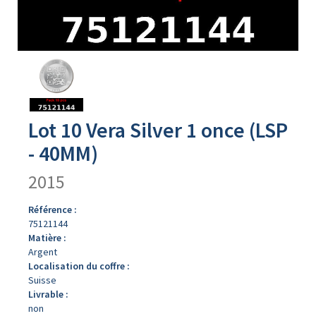
Avers
du
produit
Lot 10 Vera Silver 1 once (LSP
- 40MM)
2015
Référence :
75121144
Matière :
Argent
Localisation du coffre :
Suisse
Livrable :
non