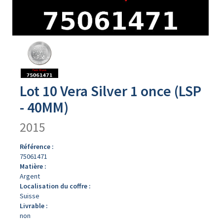
Avers
du
produit
Lot 10 Vera Silver 1 once (LSP
- 40MM)
2015
Référence :
75061471
Matière :
Argent
Localisation du coffre :
Suisse
Livrable :
non