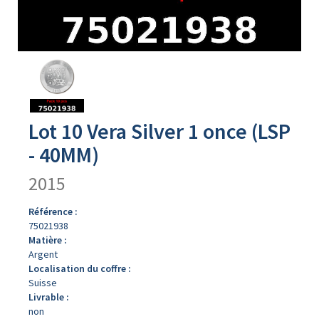
Avers
du
produit
Lot 10 Vera Silver 1 once (LSP
- 40MM)
2015
Référence :
75021938
Matière :
Argent
Localisation du coffre :
Suisse
Livrable :
non