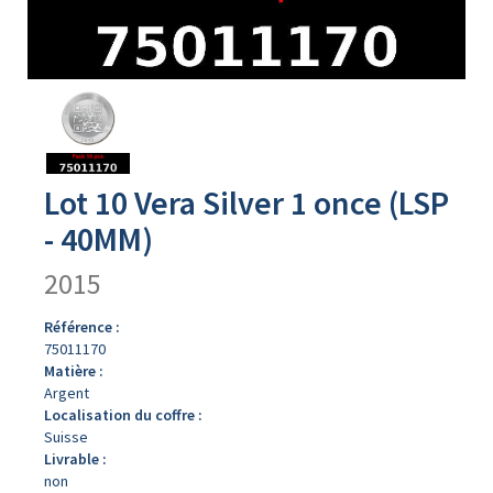
Avers
du
produit
Lot 10 Vera Silver 1 once (LSP
- 40MM)
2015
Référence :
75011170
Matière :
Argent
Localisation du coffre :
Suisse
Livrable :
non