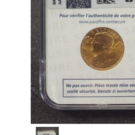
Avers
du