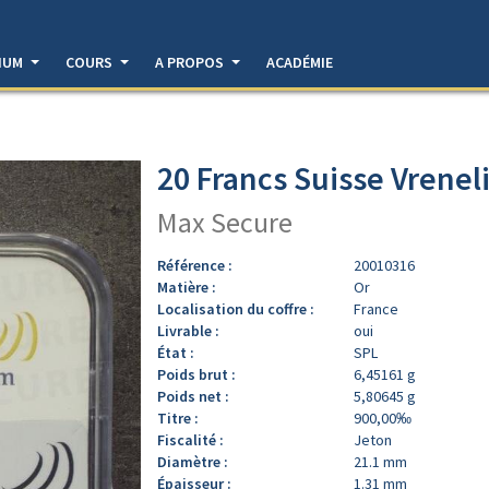
DIUM
COURS
A PROPOS
ACADÉMIE
20 Francs Suisse Vreneli
Max Secure
Référence :
20010316
Matière :
Or
Localisation du coffre :
France
Livrable :
oui
État :
SPL
Poids brut :
6,45161 g
Poids net :
5,80645 g
Titre :
900,00‰
Fiscalité :
Jeton
Diamètre :
21.1 mm
Épaisseur :
1.31 mm