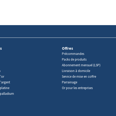
s
Offres
Précommandes
Packs de produits
Abonnement mensuel (LSP)
m
Livraison à domicile
'or
Service de mise en coffre
l'argent
Parrainage
platine
Or pour les entreprises
palladium