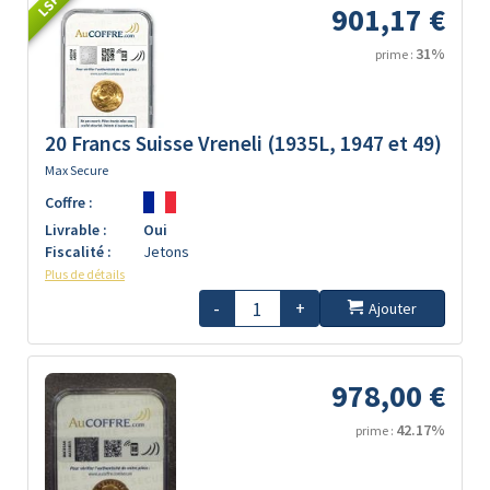
LSP
901,17 €
31%
prime :
20 Francs Suisse Vreneli (1935L, 1947 et 49)
Max Secure
Coffre :
Livrable :
Oui
Fiscalité :
Jetons
Plus de détails
-
+
Ajouter
978,00 €
42.17%
prime :