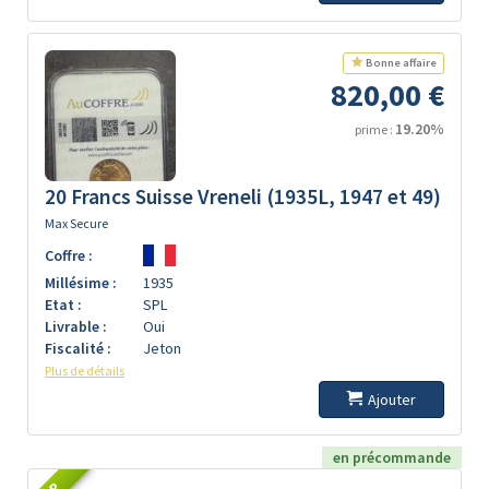
Bonne affaire
820,00 €
19.20%
prime :
20 Francs Suisse Vreneli (1935L, 1947 et 49)
Max Secure
Coffre :
Millésime :
1935
Etat :
SPL
Livrable :
Oui
Fiscalité :
Jeton
Plus de détails
Ajouter
en précommande