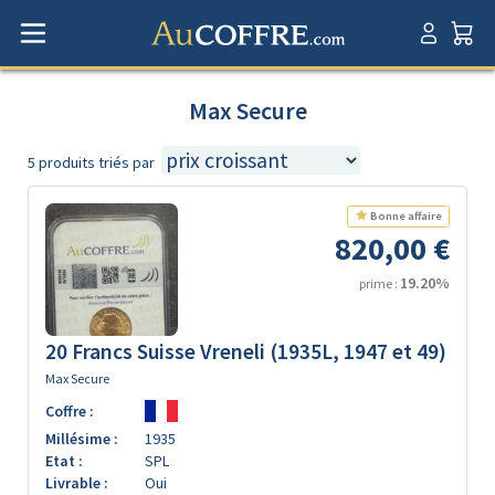
Max Secure
5 produits triés par
Bonne affaire
820,00 €
19.20%
prime :
20 Francs Suisse Vreneli (1935L, 1947 et 49)
Max Secure
Coffre :
Millésime :
1935
Etat :
SPL
Livrable :
Oui