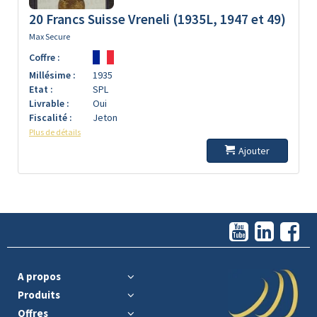
20 Francs Suisse Vreneli (1935L, 1947 et 49)
Max Secure
Coffre :
Millésime :
1935
Etat :
SPL
Livrable :
Oui
Fiscalité :
Jeton
Plus de détails
Ajouter
A propos
Produits
Offres