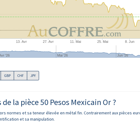
r
13. Avr
27. Avr
11. Mai
25. Mai
8. Jun
Avr '26
Mai '26
Jun '26
GBP
CHF
JPY
s de la pièce 50 Pesos Mexicain Or ?
ors normes et sa teneur élevée en métal fin. Contrairement aux pièces e
ntification et sa manipulation.