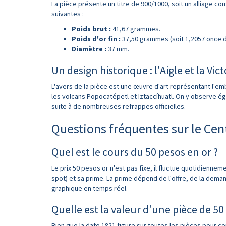
La pièce présente un titre de 900/1000, soit un alliage co
suivantes :
Poids brut :
41,67 grammes.
Poids d'or fin :
37,50 grammes (soit 1,2057 once d
Diamètre :
37 mm.
Un design historique : l'Aigle et la Vict
L'avers de la pièce est une œuvre d'art représentant l'embl
les volcans Popocatépetl et Iztaccíhuatl. On y observe ég
suite à de nombreuses refrappes officielles.
Questions fréquentes sur le Cen
Quel est le cours du 50 pesos en or ?
Le prix 50 pesos or n'est pas fixe, il fluctue quotidienne
spot) et sa prime. La prime dépend de l'offre, de la demand
graphique en temps réel.
Quelle est la valeur d'une pièce de 50
Bien que la date 1821 figure sur toutes les pièces pour 