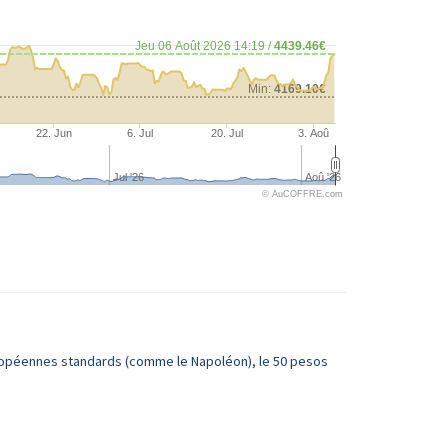
Jeu 06 Août 2026 14:19 /
4439.46€
Min:
4169.10€
22. Jun
6. Jul
20. Jul
3. Aoû
Jul '26
Aoû '26
© AuCOFFRE.com
uropéennes standards (comme le Napoléon), le 50 pesos