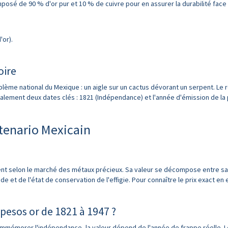
mposé de 90 % d'or pur et 10 % de cuivre pour en assurer la durabilité face
'or).
oire
ème national du Mexique : un aigle sur un cactus dévorant un serpent. Le rev
alement deux dates clés : 1821 (Indépendance) et l'année d'émission de la 
tenario Mexicain
ment selon le marché des métaux précieux. Sa valeur se décompose entre sa va
e et de l'état de conservation de l'effigie. Pour connaître le prix exact en 
 pesos or de 1821 à 1947 ?
commémorer l'indépendance, la valeur dépend de l'année de frappe réelle. L