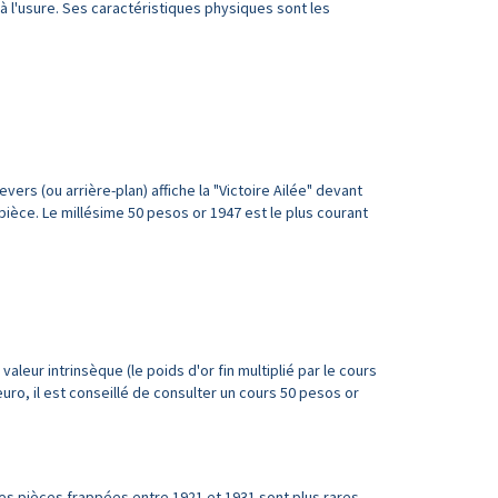
 à l'usure. Ses caractéristiques physiques sont les
ers (ou arrière-plan) affiche la "Victoire Ailée" devant
pièce. Le millésime 50 pesos or 1947 est le plus courant
leur intrinsèque (le poids d'or fin multiplié par le cours
euro, il est conseillé de consulter un cours 50 pesos or
es pièces frappées entre 1921 et 1931 sont plus rares.