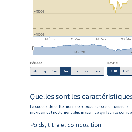
+4500€
+4000€
16. Fév
2. Mar
16. Mar
30. Ma
Mar '26
Période
Devise
6h
5j
1m
6m
1a
5a
Tout
EUR
USD
Quelles sont les caractéristique
Le succès de cette monnaie repose sur ses dimensions h
mexicain est nettement plus massif, ce qui facilite son ide
Poids, titre et composition