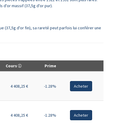
 d'or massif (37,5g d'or pur).
e (37,5g d'or fin), sa rareté peut parfois lui conférer une
Cours
Prime
4 408,25 €
-1.28%
Acheter
4 408,25 €
-1.28%
Acheter