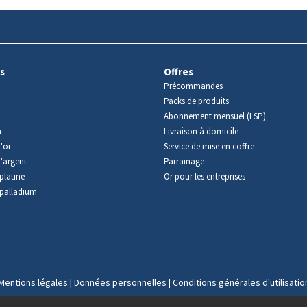
s
Offres
Précommandes
Packs de produits
Abonnement mensuel (LSP)
m
Livraison à domicile
'or
Service de mise en coffre
l'argent
Parrainage
platine
Or pour les entreprises
palladium
Mentions légales
|
Données personnelles
|
Conditions générales d'utilisatio