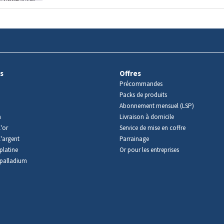
s
Offres
Précommandes
Packs de produits
Abonnement mensuel (LSP)
m
Livraison à domicile
'or
Service de mise en coffre
l'argent
Parrainage
platine
Or pour les entreprises
palladium