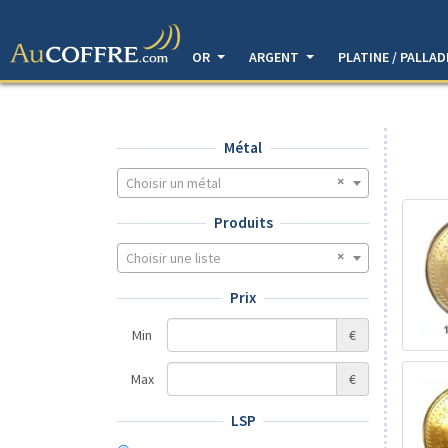
OR
ARGENT
PLATINE / PALLA
Métal
Choisir un métal
Produits
Choisir une liste
Prix
Min
€
Max
€
LSP