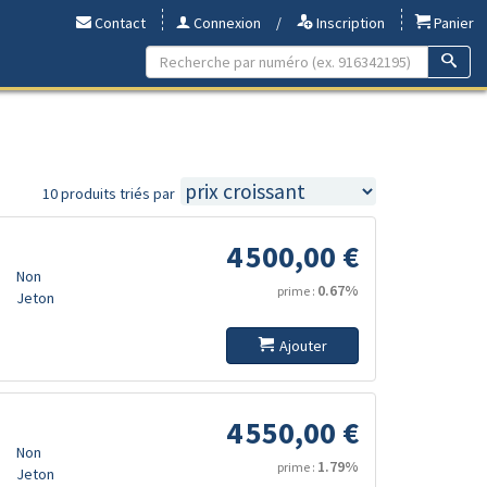
Contact
Connexion
/
Inscription
Panier
10 produits triés par
4 500,00 €
Non
0.67%
prime :
Jeton
Ajouter
4 550,00 €
Non
1.79%
prime :
Jeton