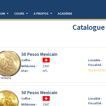
DIUM
COURS
A PROPOS
ACADÉMIE
Catalogue
50 Pesos Mexicain
Coffre :
Livrable :
Fiscalité :
Millésime :
1947
Plus de détails
Etat :
SPL
50 Pesos Mexicain
Coffre :
Livrable :
Fiscalité :
Millésime :
1947