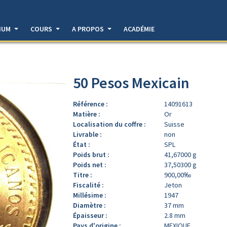
DIUM
COURS
A PROPOS
ACADÉMIE
50 Pesos Mexicain
Référence :
14091613
Matière :
Or
Localisation du coffre :
Suisse
Livrable :
non
État :
SPL
Poids brut :
41,67000 g
Poids net :
37,50300 g
Titre :
900,00‰
Fiscalité :
Jeton
Millésime :
1947
Diamètre :
37 mm
Épaisseur :
2.8 mm
Pays d'origine :
MEXIQUE