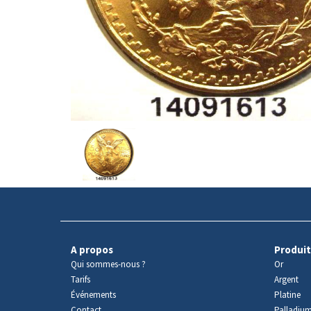
Avers
du
produit
A propos
Produit
Qui sommes-nous ?
Or
Tarifs
Argent
Événements
Platine
Contact
Palladiu