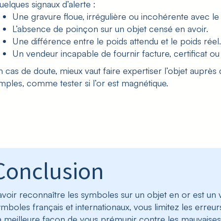
uelques signaux d’alerte :
Une gravure floue, irrégulière ou incohérente avec le s
L’absence de poinçon sur un objet censé en avoir.
Une différence entre le poids attendu et le poids réel.
Un vendeur incapable de fournir facture, certificat ou 
n cas de doute, mieux vaut faire expertiser l’objet auprès 
imples, comme
tester si l’or est magnétique
.
Conclusion
avoir reconnaître les symboles sur un objet en or est un v
ymboles français et internationaux, vous limitez les erre
a meilleure façon de vous prémunir contre les mauvaises