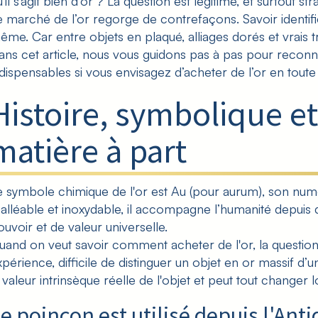
’il s’agit bien d’or ? La question est légitime, et surtout str
5 -
e marché de l’or regorge de contrefaçons. Savoir identif
me. Car entre objets en plaqué, alliages dorés et vrais tré
ans cet article, nous vous guidons pas à pas pour reconnaî
6 -
ndispensables si vous envisagez
d’acheter de l’or
en toute 
7 -
Histoire, symbolique et
matière à part
e symbole chimique de l'or est Au (pour aurum), son num
alléable et inoxydable, il accompagne l’humanité depuis
ouvoir et de valeur universelle.
uand on veut savoir
comment acheter de l'or
, la questio
xpérience, difficile de distinguer un objet en or massif d’
a valeur intrinsèque réelle de l'objet et peut tout changer 
e poinçon est utilisé depuis l'Anti