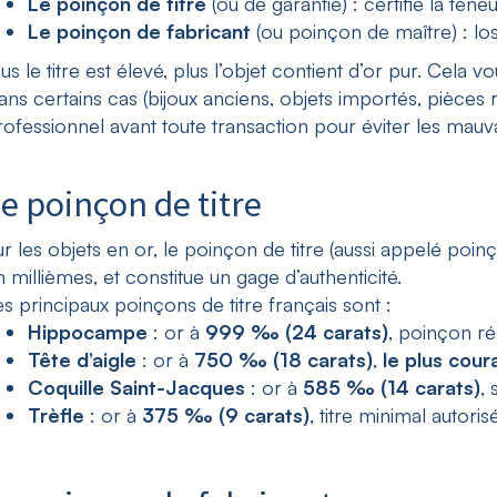
Le poinçon de titre
(ou de garantie) : certifie la tene
Le poinçon de fabricant
(ou poinçon de maître) : losan
lus le titre est élevé, plus l’objet contient d’or pur. Cela
ans certains cas (bijoux anciens, objets importés, pièces
rofessionnel avant toute transaction pour éviter les mauva
e poinçon de titre
ur les objets en or, le poinçon de titre (aussi appelé poin
n millièmes, et constitue un gage d’authenticité.
es principaux poinçons de titre français sont :
Hippocampe
: or à
999 ‰ (24 carats)
, poinçon r
Tête d’aigle
: or à
750 ‰ (18 carats)
,
le plus cour
Coquille Saint-Jacques
: or à
585 ‰ (14 carats)
, 
Trèfle
: or à
375 ‰ (9 carats)
, titre minimal autori