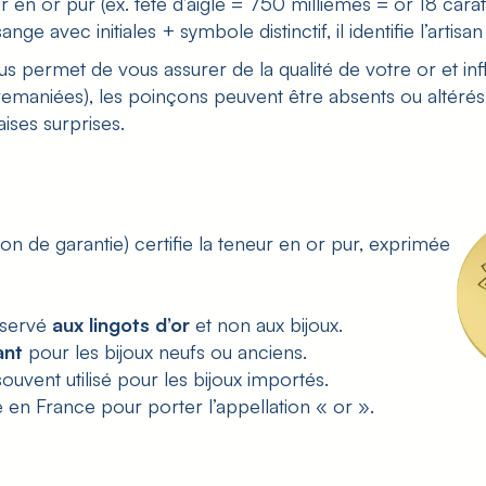
ur en or pur (ex. tête d’aigle = 750 millièmes = or 18 carat
ge avec initiales + symbole distinctif, il identifie l’artisa
 vous permet de vous assurer de la qualité de votre or et i
 remaniées), les poinçons peuvent être absents ou altérés
ises surprises.
çon de garantie) certifie la teneur en or pur, exprimée
éservé
aux lingots d’or
et non aux bijoux.
ant
pour les bijoux neufs ou anciens.
souvent utilisé pour les bijoux importés.
sé en France pour porter l’appellation « or ».