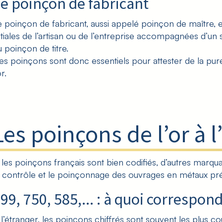
e poinçon de fabricant
e poinçon de fabricant, aussi appelé poinçon de maître, 
nitiales de l’artisan ou de l’entreprise accompagnées d’un 
u poinçon de titre.
es poinçons sont donc essentiels pour attester de la pureté
or
.
Les poinçons de l’or à l
i les poinçons français sont bien codifiés, d’autres marq
e contrôle et le poinçonnage des ouvrages en métaux pr
99, 750, 585,... : à quoi correspon
 l’étranger, les poinçons chiffrés sont souvent les plus cou