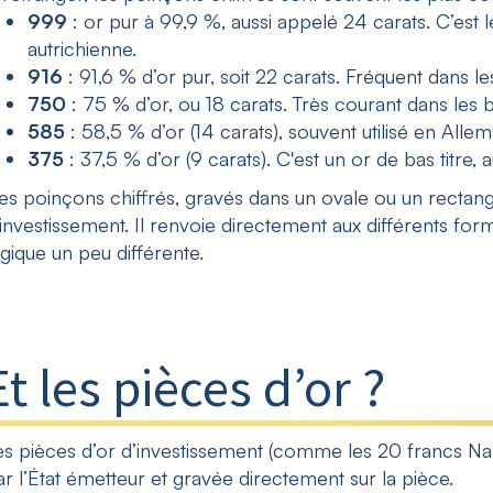
999
: or pur à 99,9 %, aussi appelé 24 carats. C’es
autrichienne.
916
: 91,6 % d’or pur, soit 22 carats. Fréquent dans l
750
: 75 % d’or, ou 18 carats. Très courant dans les 
585
: 58,5 % d’or (14 carats), souvent utilisé en Al
375
: 37,5 % d’or (9 carats). C'est un or de bas titr
es poinçons chiffrés, gravés dans un ovale ou un rectangle
’investissement. Il renvoie directement aux différents
form
ogique un peu différente.
Et les pièces d’or ?
es pièces d’or d’investissement (comme les 20 francs Nap
ar l’État émetteur et gravée directement sur la pièce.