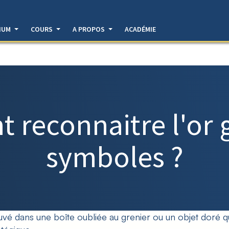
DIUM
COURS
A PROPOS
ACADÉMIE
reconnaitre l'or
g
symboles ?
vé dans une boîte oubliée au grenier ou un objet doré q