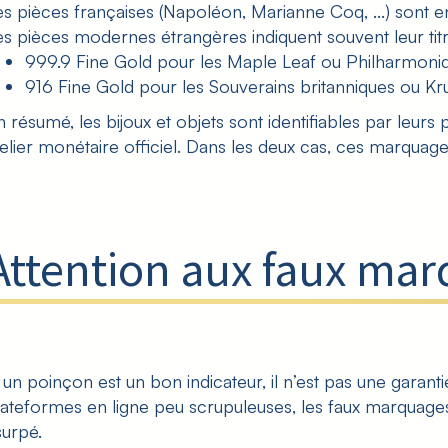
es pièces françaises (Napoléon, Marianne Coq, ...) sont en 
es pièces modernes étrangères indiquent souvent leur titr
999.9 Fine Gold pour les Maple Leaf ou Philharmoniqu
916 Fine Gold pour les Souverains britanniques ou Kru
n résumé, les bijoux et objets sont identifiables par leurs 
telier monétaire officiel. Dans les deux cas, ces marquages 
Attention aux faux mar
i un poinçon est un bon indicateur, il n’est pas une garan
lateformes en ligne peu scrupuleuses, les faux marquages e
surpé.