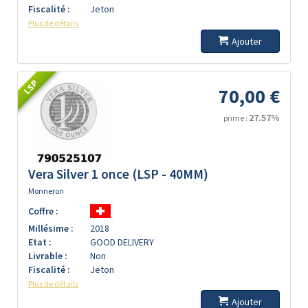
Fiscalité :
Jeton
Plus de détails
Ajouter
LSP
70,00 €
27.57%
prime :
Vera Silver 1 once (LSP - 40MM)
Monneron
Coffre :
Millésime :
2018
Etat :
GOOD DELIVERY
Livrable :
Non
Fiscalité :
Jeton
Plus de détails
Ajouter