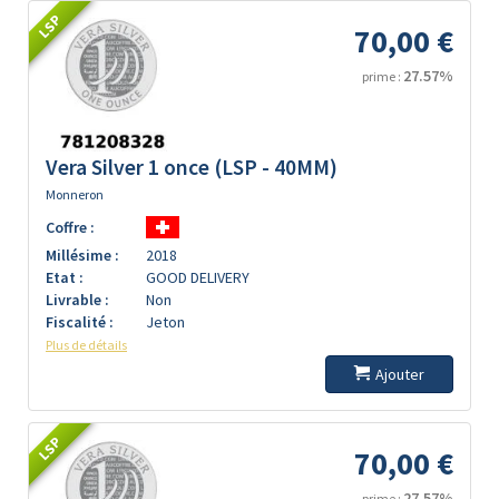
LSP
70,00 €
27.57%
prime :
Vera Silver 1 once (LSP - 40MM)
Monneron
Coffre :
Millésime :
2018
Etat :
GOOD DELIVERY
Livrable :
Non
Fiscalité :
Jeton
Plus de détails
Ajouter
LSP
70,00 €
27.57%
prime :