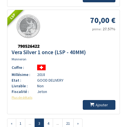
LSP
70,00 €
27.57%
prime :
Vera Silver 1 once (LSP - 40MM)
Monneron
Coffre :
Millésime :
2018
Etat :
GOOD DELIVERY
Livrable :
Non
Fiscalité :
Jeton
Plus de détails
Ajouter
«
1
...
3
4
...
21
»