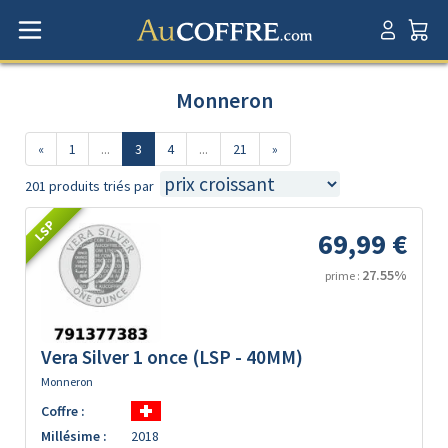
Monneron
«
1
...
3
4
...
21
»
201 produits triés par
LSP
69,99 €
27.55%
prime :
Vera Silver 1 once (LSP - 40MM)
Monneron
Coffre :
Millésime :
2018