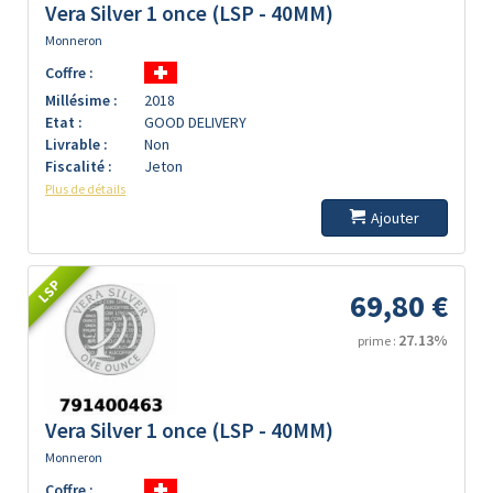
Vera Silver 1 once (LSP - 40MM)
Monneron
Coffre :
Millésime :
2018
Etat :
GOOD DELIVERY
Livrable :
Non
Fiscalité :
Jeton
Plus de détails
Ajouter
LSP
69,80 €
27.13%
prime :
Vera Silver 1 once (LSP - 40MM)
Monneron
Coffre :