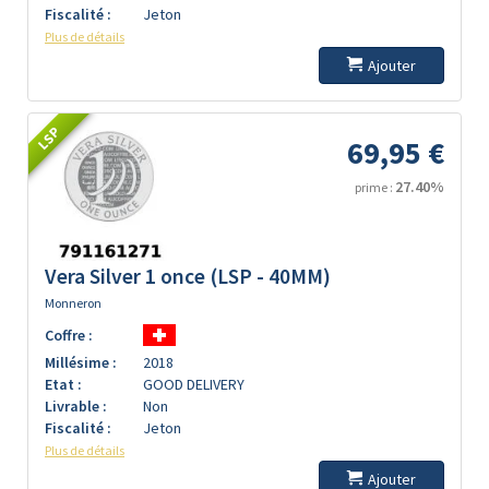
Fiscalité :
Jeton
Plus de détails
Ajouter
LSP
69,95 €
27.40%
prime :
Vera Silver 1 once (LSP - 40MM)
Monneron
Coffre :
Millésime :
2018
Etat :
GOOD DELIVERY
Livrable :
Non
Fiscalité :
Jeton
Plus de détails
Ajouter