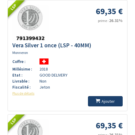
LSP
69,35 €
26.31%
prime :
Vera Silver 1 once (LSP - 40MM)
Monneron
Coffre :
Millésime :
2018
Etat :
GOOD DELIVERY
Livrable :
Non
Fiscalité :
Jeton
Plus de détails
Ajouter
LSP
69,35 €
26.31%
prime :