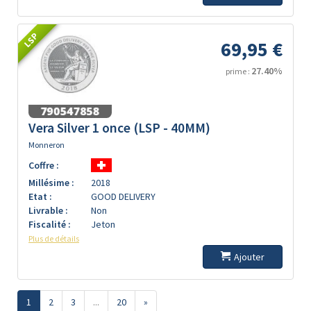
LSP
69,95 €
27.40%
prime :
Vera Silver 1 once (LSP - 40MM)
Monneron
Coffre :
Millésime :
2018
Etat :
GOOD DELIVERY
Livrable :
Non
Fiscalité :
Jeton
Plus de détails
Ajouter
1
2
3
...
20
»