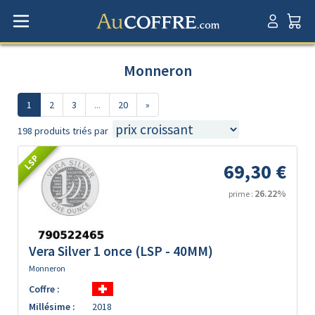
Monneron
1
2
3
...
20
»
198 produits triés par
LSP
69,30 €
26.22%
prime :
Vera Silver 1 once (LSP - 40MM)
Monneron
Coffre :
Millésime :
2018