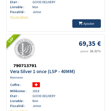
Etat :
GOOD DELIVERY
Livrable :
Non
Fiscalité :
Jeton
Plus de détails
Ajouter
LSP
69,35 €
26.31%
prime :
Vera Silver 1 once (LSP - 40MM)
Monneron
Coffre :
Millésime :
2018
Etat :
GOOD DELIVERY
Livrable :
Non
Fiscalité :
Jeton
Plus de détails