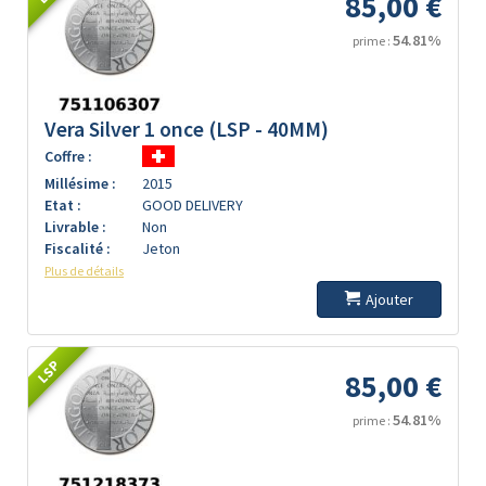
85,00 €
54.81%
prime :
Vera Silver 1 once (LSP - 40MM)
Coffre :
Millésime :
2015
Etat :
GOOD DELIVERY
Livrable :
Non
Fiscalité :
Jeton
Plus de détails
Ajouter
LSP
85,00 €
54.81%
prime :