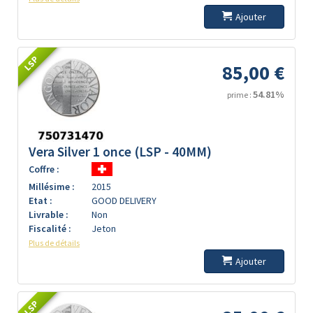
Ajouter
LSP
85,00 €
54.81%
prime :
Vera Silver 1 once (LSP - 40MM)
Coffre :
Millésime :
2015
Etat :
GOOD DELIVERY
Livrable :
Non
Fiscalité :
Jeton
Plus de détails
Ajouter
LSP