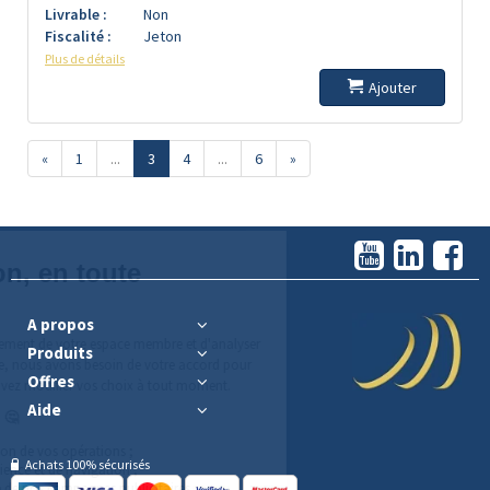
Livrable :
Non
Fiscalité :
Jeton
Plus de détails
Ajouter
«
1
...
3
4
...
6
»
A propos
Produits
Offres
Aide
Achats 100% sécurisés