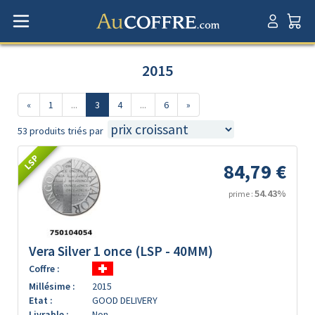
2015
«
1
...
3
4
...
6
»
53 produits triés par
LSP
84,79 €
54.43%
prime :
Vera Silver 1 once (LSP - 40MM)
Coffre :
Millésime :
2015
Etat :
GOOD DELIVERY
Livrable :
Non