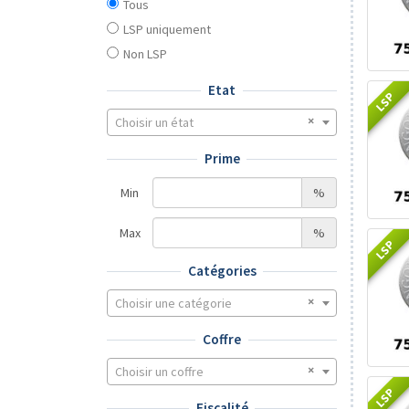
Tous
LSP uniquement
Non LSP
Etat
LSP
Choisir un état
Prime
Min
%
Max
%
LSP
Catégories
Choisir une catégorie
Coffre
Choisir un coffre
LSP
Fiscalité