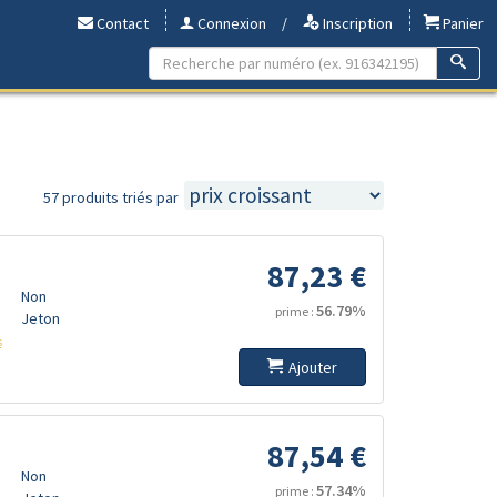
Contact
Connexion
/
Inscription
Panier
57 produits triés par
87,23 €
Non
56.79%
prime :
Jeton
s
Ajouter
87,54 €
Non
57.34%
prime :