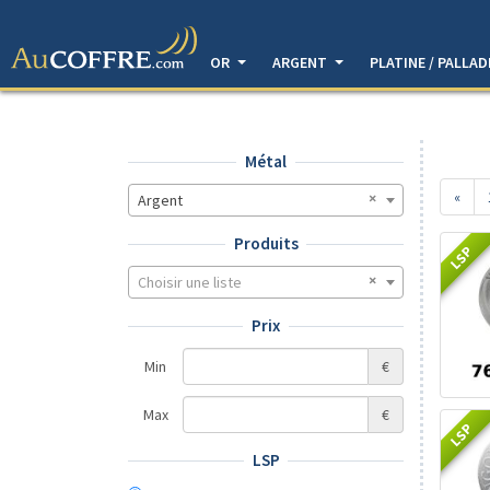
OR
ARGENT
PLATINE / PALLA
Métal
«
Argent
Produits
LSP
Choisir une liste
Prix
Min
€
Max
€
LSP
LSP