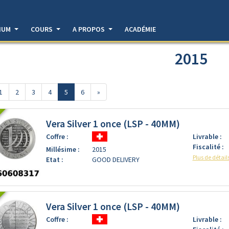
DIUM
COURS
A PROPOS
ACADÉMIE
2015
1
2
3
4
5
6
»
Vera Silver 1 once (LSP - 40MM)
Coffre :
Livrable :
Fiscalité :
Millésime :
2015
Plus de détail
Etat :
GOOD DELIVERY
Vera Silver 1 once (LSP - 40MM)
Coffre :
Livrable :