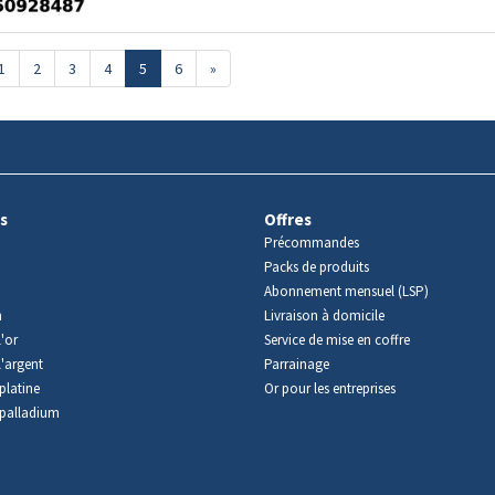
1
2
3
4
5
6
»
s
Offres
Précommandes
Packs de produits
Abonnement mensuel (LSP)
m
Livraison à domicile
'or
Service de mise en coffre
l'argent
Parrainage
platine
Or pour les entreprises
palladium