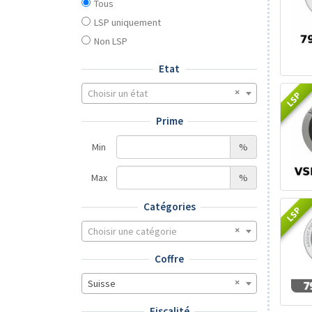
Tous
LSP uniquement
Non LSP
Etat
Choisir un état
LSP
Prime
Min
%
Max
%
Catégories
LSP
Choisir une catégorie
Coffre
Suisse
Fiscalité