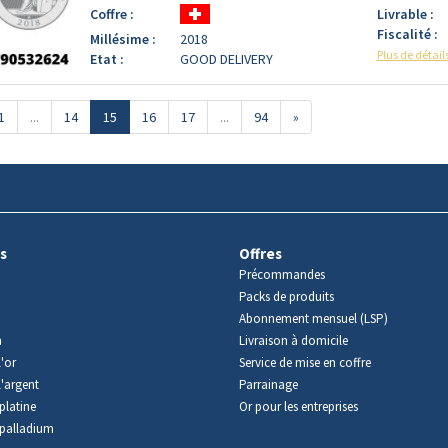
Coffre :
Livrable :
Fiscalité :
Millésime :
2018
Plus de détail
Etat :
GOOD DELIVERY
1
...
14
15
16
17
...
94
»
s
Offres
Précommandes
Packs de produits
Abonnement mensuel (LSP)
m
Livraison à domicile
'or
Service de mise en coffre
l'argent
Parrainage
platine
Or pour les entreprises
palladium