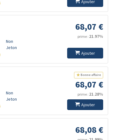
Ajouter
s
68,07 €
21.97%
prime :
Non
Jeton
Ajouter
s
Bonne affaire
68,07 €
Non
21.28%
prime :
Jeton
Ajouter
s
68,08 €
21.99%
prime :