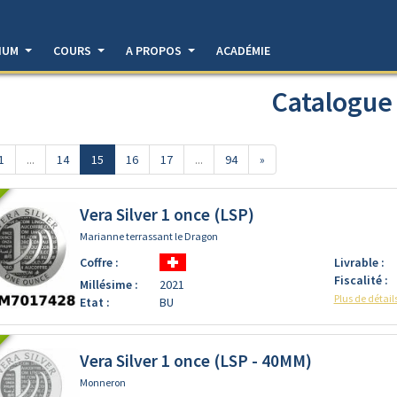
DIUM
COURS
A PROPOS
ACADÉMIE
Catalogue
1
...
14
15
16
17
...
94
»
Vera Silver 1 once (LSP)
Marianne terrassant le Dragon
Coffre :
Livrable :
Fiscalité :
Millésime :
2021
Plus de détail
Etat :
BU
Vera Silver 1 once (LSP - 40MM)
Monneron