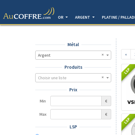
OR
ARGENT
PLATINE / PALLA
Métal
«
Argent
Produits
LSP
Choisir une liste
Prix
Min
€
Max
€
LSP
LSP