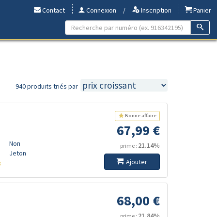
Contact
Connexion
/
Inscription
Panier
940 produits triés par
Bonne affaire
67,99 €
Non
21.14%
prime :
Jeton
Ajouter
s
68,00 €
21.84%
prime :