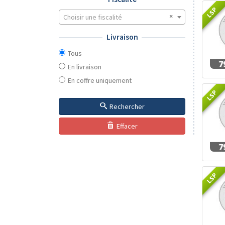
LSP
Choisir une fiscalité
Livraison
Tous
En livraison
En coffre uniquement
LSP
Rechercher
Effacer
LSP