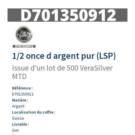
Avers
du
produit
1/2 once d argent pur (LSP)
issue d'un lot de 500 VeraSilver
MTD
Référence :
D701350912
Matière :
Argent
Localisation du coffre :
Suisse
Livrable :
non