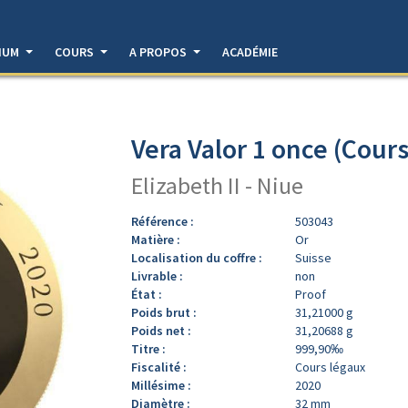
DIUM
COURS
A PROPOS
ACADÉMIE
Vera Valor 1 once (Cours
Elizabeth II - Niue
Référence :
503043
Matière :
Or
Localisation du coffre :
Suisse
Livrable :
non
État :
Proof
Poids brut :
31,21000 g
Poids net :
31,20688 g
Titre :
999,90‰
Fiscalité :
Cours légaux
Millésime :
2020
Diamètre :
32 mm