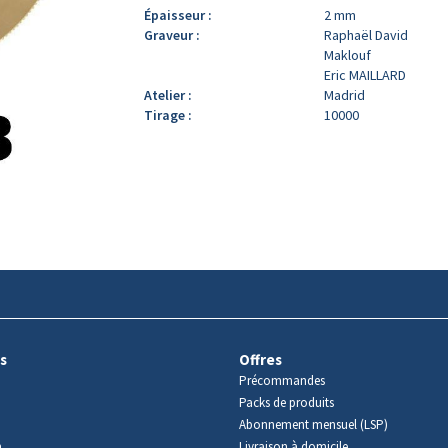
Épaisseur :
2 mm
Graveur :
Raphaël David
Maklouf
Eric MAILLARD
Atelier :
Madrid
Tirage :
10000
s
Offres
Précommandes
Packs de produits
Abonnement mensuel (LSP)
m
Livraison à domicile