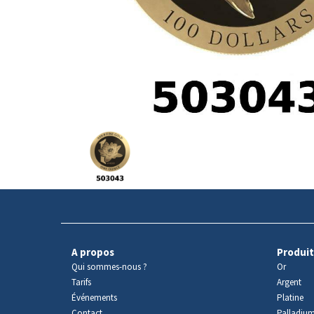
Avers
du
produit
A propos
Produit
Qui sommes-nous ?
Or
Tarifs
Argent
Événements
Platine
Contact
Palladiu