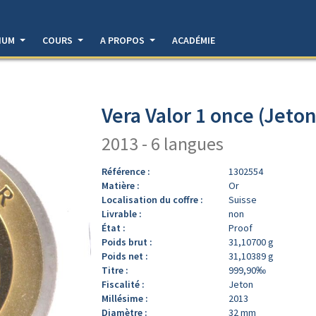
DIUM
COURS
A PROPOS
ACADÉMIE
Vera Valor 1 once (Jeton
2013 - 6 langues
Référence :
1302554
Matière :
Or
Localisation du coffre :
Suisse
Livrable :
non
État :
Proof
Poids brut :
31,10700 g
Poids net :
31,10389 g
Titre :
999,90‰
Fiscalité :
Jeton
Millésime :
2013
Diamètre :
32 mm