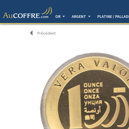
OR
ARGENT
PLATINE / PALLA
Précédent