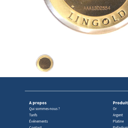
Avers
du
produit
A propos
Produit
Qui sommes-nous ?
Or
Tarifs
Argent
Événements
Platine
Contact
Palladiu