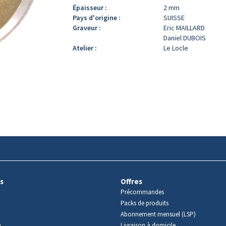
Épaisseur :
2 mm
Pays d'origine :
SUISSE
Graveur :
Eric MAILLARD
Daniel DUBOIS
Atelier :
Le Locle
s
Offres
Précommandes
Packs de produits
Abonnement mensuel (LSP)
m
Livraison à domicile