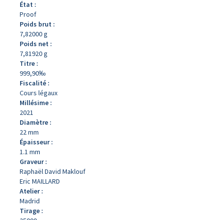
État :
Proof
Poids brut :
7,82000 g
Poids net :
7,81920 g
Titre :
999,90‰
Fiscalité :
Cours légaux
Millésime :
2021
Diamètre :
22 mm
Épaisseur :
1.1 mm
Graveur :
Raphaël David Maklouf
Eric MAILLARD
Atelier :
Madrid
Tirage :