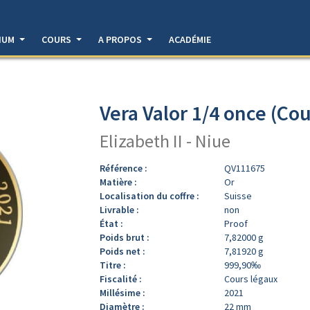
DIUM
COURS
A PROPOS
ACADÉMIE
Vera Valor 1/4 once (Cou
Elizabeth II - Niue
Référence :
QV111675
Matière :
Or
Localisation du coffre :
Suisse
Livrable :
non
État :
Proof
Poids brut :
7,82000 g
Poids net :
7,81920 g
Titre :
999,90‰
Fiscalité :
Cours légaux
Millésime :
2021
Diamètre :
22 mm