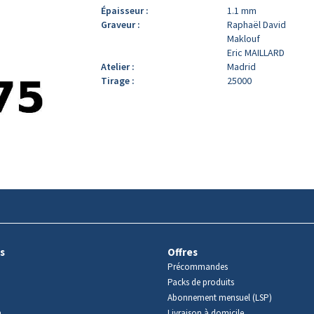
Épaisseur :
1.1 mm
Graveur :
Raphaël David
Maklouf
Eric MAILLARD
Atelier :
Madrid
Tirage :
25000
s
Offres
Précommandes
Packs de produits
Abonnement mensuel (LSP)
m
Livraison à domicile