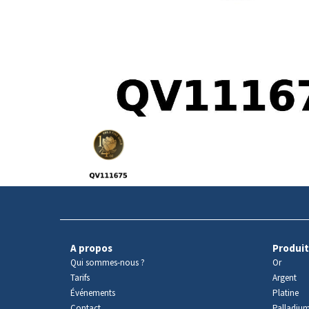
Avers
du
produit
A propos
Produit
Qui sommes-nous ?
Or
Tarifs
Argent
Événements
Platine
Contact
Palladiu