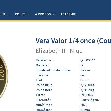
DIUM
COURS
A PROPOS
ACADÉMIE
Vera Valor 1/4 once (Cou
Elizabeth II - Niue
Référence :
QV109647
Matière :
Or
Localisation du coffre :
Suisse
Livrable :
non
État :
Proof
Poids brut :
7,82000 g
Poids net :
7,81920 g
Titre :
999,90‰
Fiscalité :
Cours légaux
Millésime :
2021
Diamètre :
22 mm