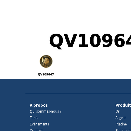
Avers
du
produit
A propos
Produit
Qui sommes-nous ?
Or
Tarifs
Argent
Événements
Platine
Contact
Palladiu