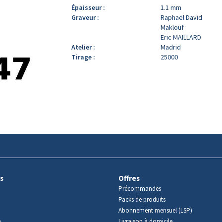
Épaisseur :
1.1 mm
Graveur :
Raphaël David
Maklouf
Eric MAILLARD
Atelier :
Madrid
Tirage :
25000
s
Offres
Précommandes
Packs de produits
Abonnement mensuel (LSP)
m
Livraison à domicile