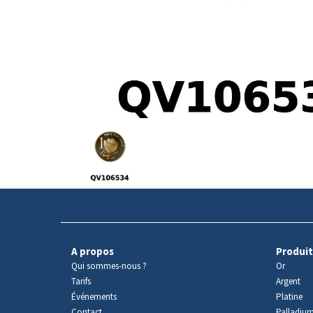
Avers
du
produit
A propos
Produit
Qui sommes-nous ?
Or
Tarifs
Argent
Événements
Platine
Contact
Palladiu