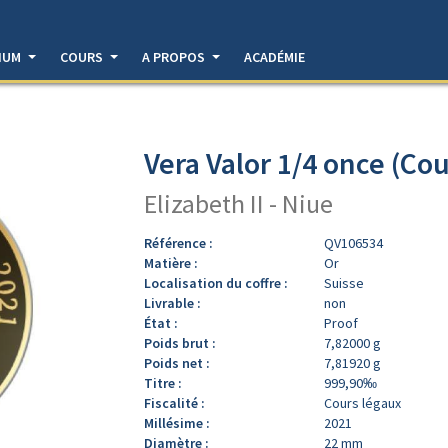
DIUM
COURS
A PROPOS
ACADÉMIE
Vera Valor 1/4 once (Cou
Elizabeth II - Niue
Référence :
QV106534
Matière :
Or
Localisation du coffre :
Suisse
Livrable :
non
État :
Proof
Poids brut :
7,82000 g
Poids net :
7,81920 g
Titre :
999,90‰
Fiscalité :
Cours légaux
Millésime :
2021
Diamètre :
22 mm