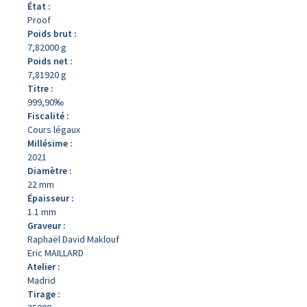
État :
Proof
Poids brut :
7,82000 g
Poids net :
7,81920 g
Titre :
999,90‰
Fiscalité :
Cours légaux
Millésime :
2021
Diamètre :
22 mm
Épaisseur :
1.1 mm
Graveur :
Raphaël David Maklouf
Eric MAILLARD
Atelier :
Madrid
Tirage :