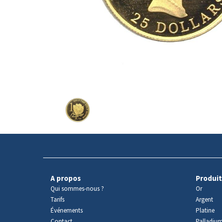
Avers
du
produit
A propos
Produit
Qui sommes-nous ?
Or
Tarifs
Argent
Événements
Platine
Contact
Palladiu