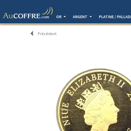
OR
ARGENT
PLATINE / PALLA
Précédent