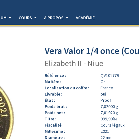
DIUM
COURS
A PROPOS
ACADÉMIE
Vera Valor 1/4 once (Cou
Elizabeth II - Niue
Référence :
QV101779
Matière :
Or
Localisation du coffre :
France
Livrable :
oui
État :
Proof
Poids brut :
7,82000 g
Poids net :
7,81920 g
Titre :
999,90‰
Fiscalité :
Cours légaux
Millésime :
2021
Diamètre :
22 mm