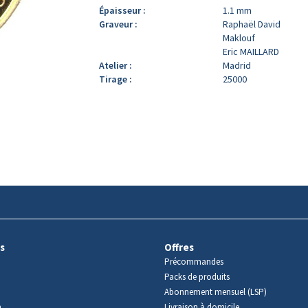
Épaisseur :
1.1 mm
Graveur :
Raphaël David
Maklouf
Eric MAILLARD
Atelier :
Madrid
Tirage :
25000
s
Offres
Précommandes
Packs de produits
Abonnement mensuel (LSP)
m
Livraison à domicile