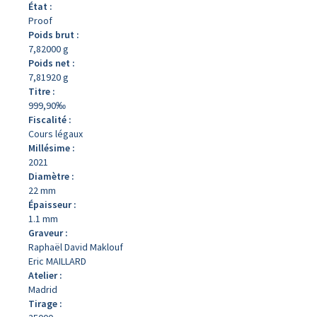
État :
Proof
Poids brut :
7,82000 g
Poids net :
7,81920 g
Titre :
999,90‰
Fiscalité :
Cours légaux
Millésime :
2021
Diamètre :
22 mm
Épaisseur :
1.1 mm
Graveur :
Raphaël David Maklouf
Eric MAILLARD
Atelier :
Madrid
Tirage :