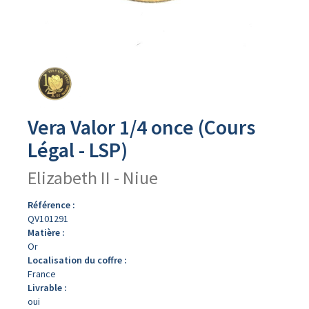
Avers
du
produit
Vera Valor 1/4 once (Cours
Légal - LSP)
Elizabeth II - Niue
Référence :
QV101291
Matière :
Or
Localisation du coffre :
France
Livrable :
oui