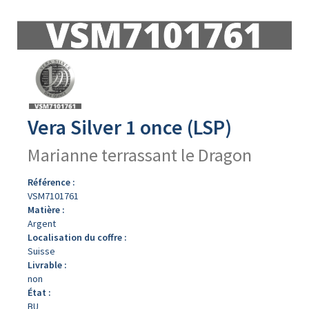
Avers
du
produit
Vera Silver 1 once (LSP)
Marianne terrassant le Dragon
Référence :
VSM7101761
Matière :
Argent
Localisation du coffre :
Suisse
Livrable :
non
État :
BU