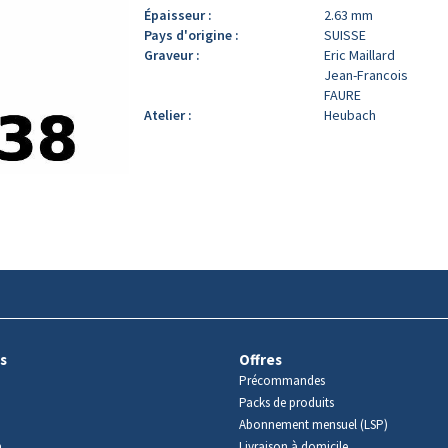
Épaisseur :
2.63 mm
Pays d'origine :
SUISSE
Graveur :
Eric Maillard
Jean-Francois
FAURE
Atelier :
Heubach
s
Offres
Précommandes
Packs de produits
Abonnement mensuel (LSP)
m
Livraison à domicile