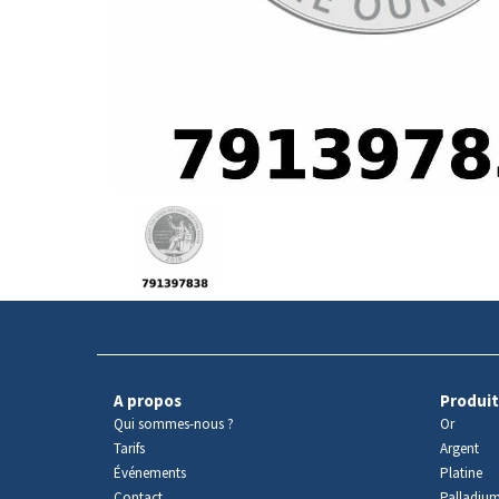
Avers
du
produit
A propos
Produit
Qui sommes-nous ?
Or
Tarifs
Argent
Événements
Platine
Contact
Palladiu