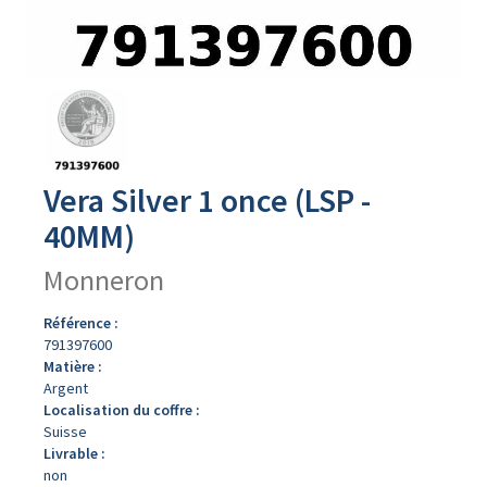
Avers
du
produit
Vera Silver 1 once (LSP -
40MM)
Monneron
Référence :
791397600
Matière :
Argent
Localisation du coffre :
Suisse
Livrable :
non