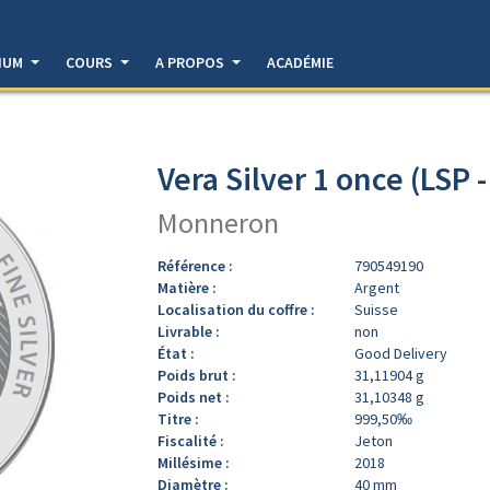
DIUM
COURS
A PROPOS
ACADÉMIE
Vera Silver 1 once (LSP 
Monneron
Référence :
790549190
Matière :
Argent
Localisation du coffre :
Suisse
Livrable :
non
État :
Good Delivery
Poids brut :
31,11904 g
Poids net :
31,10348 g
Titre :
999,50‰
Fiscalité :
Jeton
Millésime :
2018
Diamètre :
40 mm