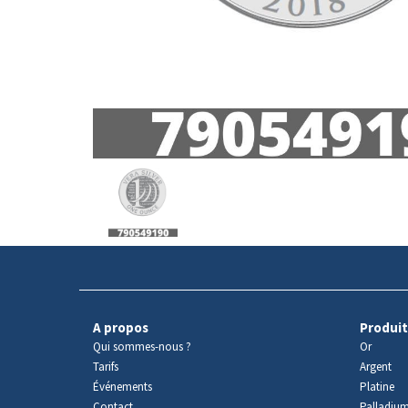
Avers
du
produit
A propos
Produit
Qui sommes-nous ?
Or
Tarifs
Argent
Événements
Platine
Contact
Palladiu