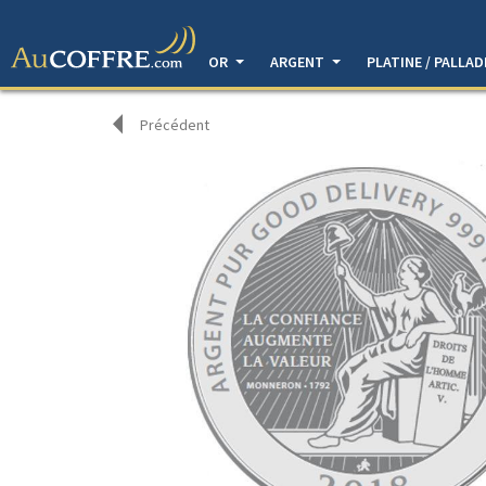
OR
ARGENT
PLATINE / PALLA
Précédent