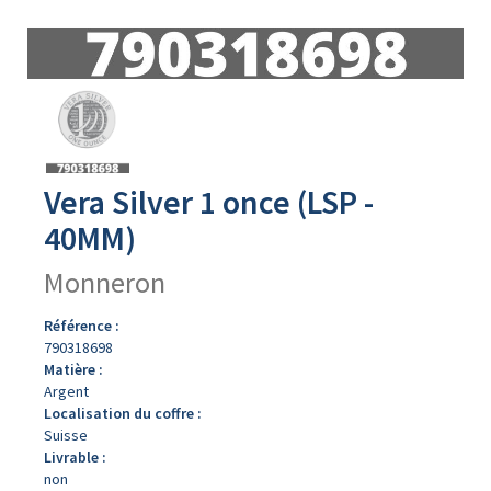
Avers
du
produit
Vera Silver 1 once (LSP -
40MM)
Monneron
Référence :
790318698
Matière :
Argent
Localisation du coffre :
Suisse
Livrable :
non