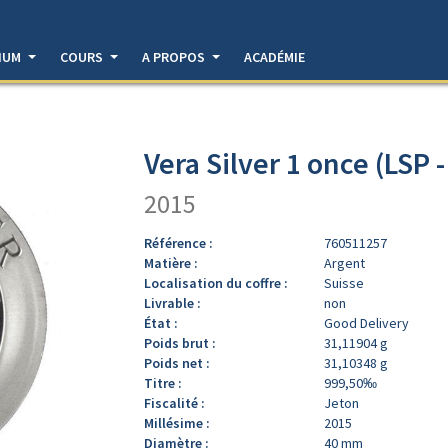
DIUM
COURS
A PROPOS
ACADÉMIE
Vera Silver 1 once (LSP 
2015
Référence :
760511257
Matière :
Argent
Localisation du coffre :
Suisse
Livrable :
non
État :
Good Delivery
Poids brut :
31,11904 g
Poids net :
31,10348 g
Titre :
999,50‰
Fiscalité :
Jeton
Millésime :
2015
Diamètre :
40 mm