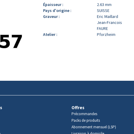
Épaisseur :
2.63 mm
Pays d'origine :
SUISSE
Graveur :
Eric Maillard
Jean-Francois
FAURE
Atelier :
Pforzheim
s
Offres
Précommandes
Packs de produits
Abonnement mensuel (LSP)
m
Livraison à domicile