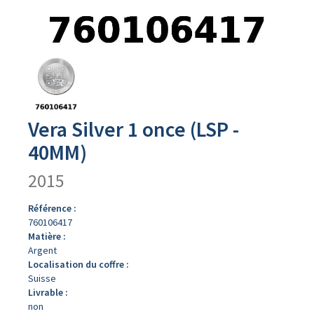
Avers
du
produit
Vera Silver 1 once (LSP -
40MM)
2015
Référence :
760106417
Matière :
Argent
Localisation du coffre :
Suisse
Livrable :
non