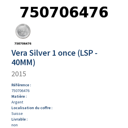
Avers
du
produit
Vera Silver 1 once (LSP -
40MM)
2015
Référence :
750706476
Matière :
Argent
Localisation du coffre :
Suisse
Livrable :
non